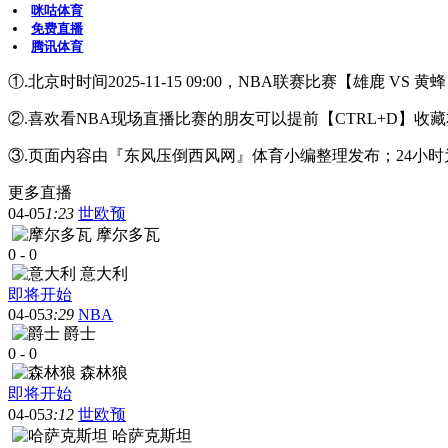
咪咕体育
免费直播
腾讯体育
①.北京时时间2025-11-15 09:00，NBA联赛比赛【雄鹿 V
②.喜欢看NBA现场直播比赛的朋友可以提前【CTRL+D
③.页面内容由『东风压倒西风网』体育小编整理发布；24小
更多直播
04-05
1:23
世欧预
摩尔多瓦
0
-
0
意大利
即将开始
04-05
3:29
NBA
爵士
0
-
0
森林狼
即将开始
04-05
3:12
世欧预
哈萨克斯坦