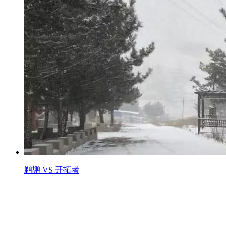
鹈鹕 VS 开拓者