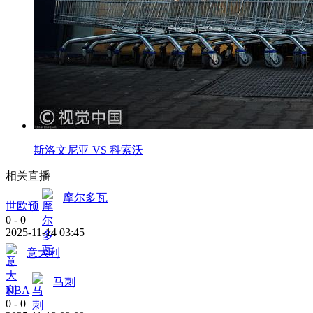
斯洛文尼亚 VS 科索沃
相关直播
摩尔多瓦
世欧预
0
-
0
2025-11-14 03:45
意大利
马刺
NBA
0
-
0