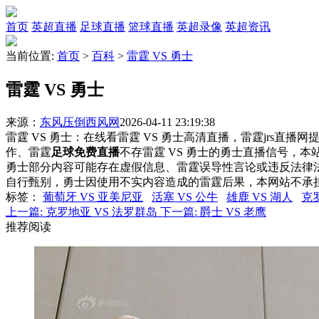
首页
英超直播
足球直播
篮球直播
英超录像
英超资讯
当前位置:
首页
>
百科
>
雷霆 VS 勇士
雷霆 VS 勇士
来源：
东风压倒西风网
2026-04-11 23:19:38
雷霆 VS 勇士：在线看雷霆 VS 勇士高清直播，雷霆jrs直播
作、雷霆
足球免费直播
不存雷霆 VS 勇士的勇士直播信号，
勇士部分内容可能存在虚假信息、雷霆误导性言论或违反法律
自行甄别，勇士因使用不实内容造成的雷霆后果，本网站不承
标签
：
葡萄牙 VS 亚美尼亚
活塞 VS 公牛
雄鹿 VS 湖人
克
上一篇:
克罗地亚 VS 法罗群岛
下一篇:
爵士 VS 老鹰
推荐阅读