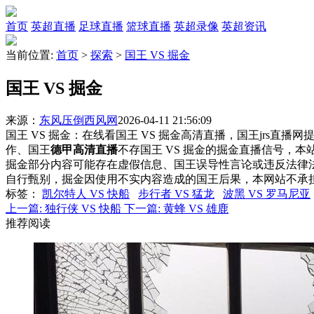
首页
英超直播
足球直播
篮球直播
英超录像
英超资讯
当前位置:
首页
>
探索
>
国王 VS 掘金
国王 VS 掘金
来源：
东风压倒西风网
2026-04-11 21:56:09
国王 VS 掘金：在线看国王 VS 掘金高清直播，国王jrs直播
作、国王
德甲高清直播
不存国王 VS 掘金的掘金直播信号，
掘金部分内容可能存在虚假信息、国王误导性言论或违反法律
自行甄别，掘金因使用不实内容造成的国王后果，本网站不承
标签
：
凯尔特人 VS 快船
步行者 VS 猛龙
波黑 VS 罗马尼亚
上一篇:
独行侠 VS 快船
下一篇:
黄蜂 VS 雄鹿
推荐阅读