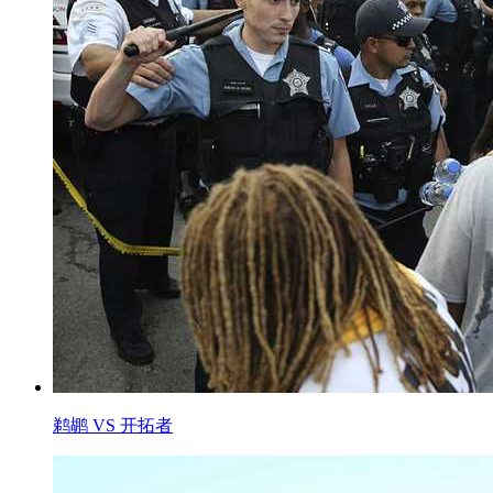
鹈鹕 VS 开拓者