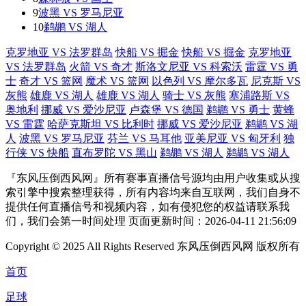
9
波黑 VS 罗马尼亚
10
鹈鹕 VS 湖人
克罗地亚 VS 法罗群岛
快船 VS 掘金
快船 VS 掘金
克罗地亚
VS 法罗群岛
火箭 VS 奇才
斯洛文尼亚 VS 科索沃
雷霆 VS 勇
士
奇才 VS 篮网
魔术 VS 篮网
以色列 VS 摩尔多瓦
尼克斯 VS
灰熊
雄鹿 VS 湖人
雄鹿 VS 湖人
骑士 VS 灰熊
塞浦路斯 VS
奥地利
挪威 VS 爱沙尼亚
卢森堡 VS 德国
鹈鹕 VS 勇士
黄蜂
VS 雷霆
哈萨克斯坦 VS 比利时
挪威 VS 爱沙尼亚
鹈鹕 VS 湖
人
波黑 VS 罗马尼亚
芬兰 VS 马耳他
亚美尼亚 VS 匈牙利
独
行侠 VS 快船
直布罗陀 VS 黑山
鹈鹕 VS 湖人
鹈鹕 VS 湖人
『东风压倒西风网』所有赛事直播信号源均由用户收集或从搜
索引擎中搜索整理获得，所有内容均来自互联网，我们自身不
提供任何直播信号和视频内容，如有侵犯您的权益请联系我
们，我们会第一时间处理 页面更新时间：2026-04-11 21:56:09
Copyright © 2025 All Rights Reserved 东风压倒西风网 版权所有
首页
足球