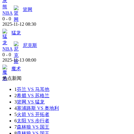
篮网
NBA
0
-
0
2025-11-12 08:30
猛龙
尼克斯
NBA
0
-
0
2025-11-13 08:00
魔术
热点新闻
1
芬兰 VS 马耳他
2
希腊 VS 苏格兰
3
篮网 VS 猛龙
4
塞浦路斯 VS 奥地利
5
火箭 VS 开拓者
6
太阳 VS 步行者
7
森林狼 VS 国王
8
森林狼 VS 国王