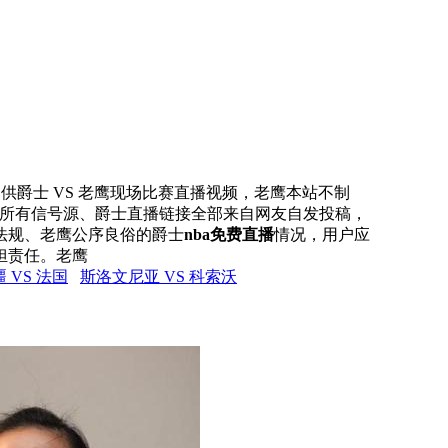
网提供爵士 VS 老鹰现场比赛直播视频，老鹰本站不制
本站所有信号源、爵士直播链接全部来自网友自发投稿，
法规、老鹰公序良俗的爵士
nba免费直播
情况，用户应
担责任。老鹰
 VS 法国
斯洛文尼亚 VS 科索沃