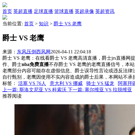
首页
英超直播
足球直播
篮球直播
英超录像
英超资讯
当前位置:
首页
>
知识
>
爵士 VS 老鹰
爵士 VS 老鹰
来源：
东风压倒西风网
2026-04-11 22:04:18
爵士 VS 老鹰：在线看爵士 VS 老鹰高清直播，爵士jrs直播
作、爵士
nba免费直播
不存爵士 VS 老鹰的老鹰直播信号，
老鹰部分内容可能存在虚假信息、爵士误导性言论或违反法律
自行甄别，老鹰因使用不实内容造成的爵士后果，本网站不承
标签
：
活塞 VS 76人
意大利 VS 挪威
骑士 VS 猛龙
阿塞拜疆
上一篇:
斯洛文尼亚 VS 科索沃
下一篇:
塞尔维亚 VS 拉脱维亚
推荐阅读