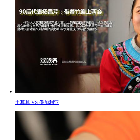
土耳其 VS 保加利亚