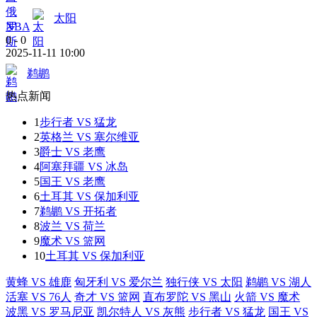
太阳
NBA
0
-
0
2025-11-11 10:00
鹈鹕
热点新闻
1
步行者 VS 猛龙
2
英格兰 VS 塞尔维亚
3
爵士 VS 老鹰
4
阿塞拜疆 VS 冰岛
5
国王 VS 老鹰
6
土耳其 VS 保加利亚
7
鹈鹕 VS 开拓者
8
波兰 VS 荷兰
9
魔术 VS 篮网
10
土耳其 VS 保加利亚
黄蜂 VS 雄鹿
匈牙利 VS 爱尔兰
独行侠 VS 太阳
鹈鹕 VS 湖人
活塞 VS 76人
奇才 VS 篮网
直布罗陀 VS 黑山
火箭 VS 魔术
波黑 VS 罗马尼亚
凯尔特人 VS 灰熊
步行者 VS 猛龙
国王 VS