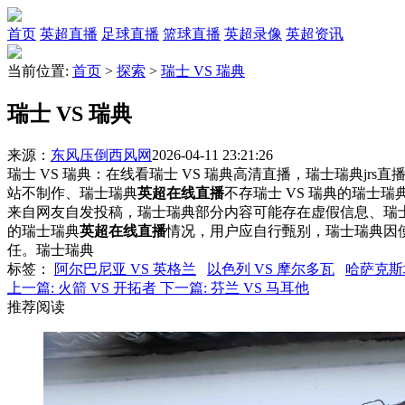
首页
英超直播
足球直播
篮球直播
英超录像
英超资讯
当前位置:
首页
>
探索
>
瑞士 VS 瑞典
瑞士 VS 瑞典
来源：
东风压倒西风网
2026-04-11 23:21:26
瑞士 VS 瑞典：在线看瑞士 VS 瑞典高清直播，瑞士瑞典jrs
站不制作、瑞士瑞典
英超在线直播
不存瑞士 VS 瑞典的瑞士
来自网友自发投稿，瑞士瑞典部分内容可能存在虚假信息、瑞
的瑞士瑞典
英超在线直播
情况，用户应自行甄别，瑞士瑞典因
任。瑞士瑞典
标签
：
阿尔巴尼亚 VS 英格兰
以色列 VS 摩尔多瓦
哈萨克斯坦
上一篇:
火箭 VS 开拓者
下一篇:
芬兰 VS 马耳他
推荐阅读