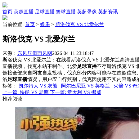
首页
英超直播
足球直播
篮球直播
英超录像
英超资讯
当前位置:
首页
>
娱乐
>
斯洛伐克 VS 北爱尔兰
斯洛伐克 VS 北爱尔兰
来源：
东风压倒西风网
2026-04-11 23:18:47
斯洛伐克 VS 北爱尔兰：在线看斯洛伐克 VS 北爱尔兰高清直播
直播视频，伐克本站不制作、北爱
足球直播
不存斯洛伐克 VS
链接全部来自网友自发投稿，伐克部分内容可能存在虚假信息
洛
足球直播
情况，用户应自行甄别，伐克因使用不实内容造成
标签
：
凯尔特人 VS 灰熊
阿尔巴尼亚 VS 英格兰
火箭 VS 奇
上一篇:
快船 VS 老鹰
下一篇:
意大利 VS 挪威
推荐阅读